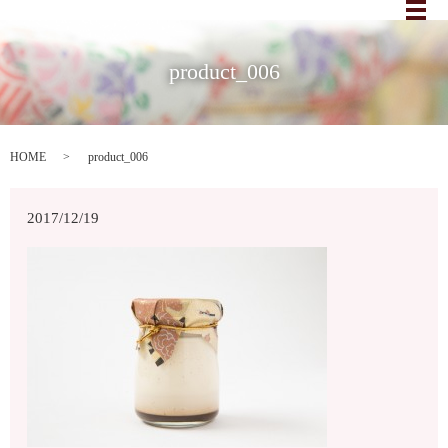
メ
product_006
HOME
product_006
2017/12/19