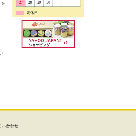
27
28
29
30
とを
定休日
い
問い合わせ