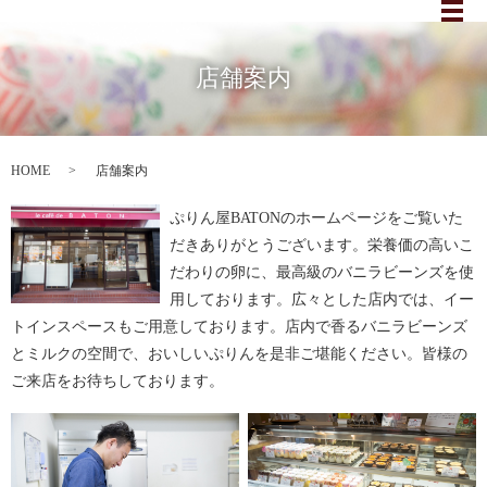
メ
店舗案内
HOME
店舗案内
ぷりん屋BATONのホームページをご覧いた
だきありがとうございます。栄養価の高いこ
だわりの卵に、最高級のバニラビーンズを使
用しております。広々とした店内では、イー
トインスペースもご用意しております。店内で香るバニラビーンズ
とミルクの空間で、おいしいぷりんを是非ご堪能ください。皆様の
ご来店をお待ちしております。